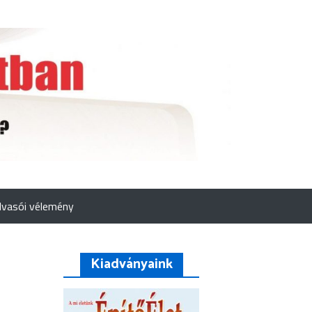
lvasói vélemény
Kiadványaink