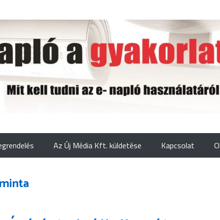
grendelés
Az Új Média Kft. küldetése
Kapcsolat
O
 minta