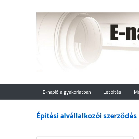
E-napló a gyakorlatban
Letöltés
Me
Építési alvállalkozói szerződés