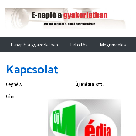
E-napló a gyakorlatban
Letöltés
Megrendelés
Kapcsolat
Cégnév:
Új Média Kft.
Cím: