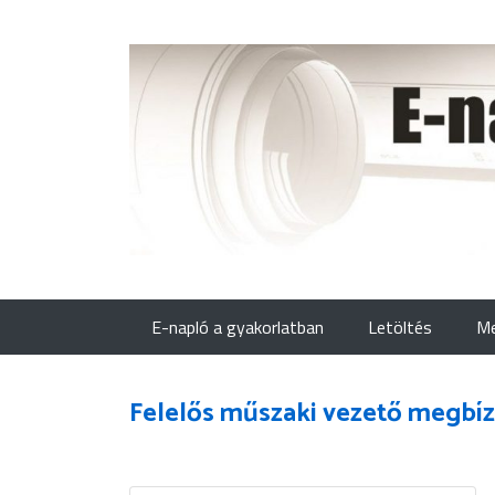
E-napló a gyakorlatban
Letöltés
Me
Felelős műszaki vezető megbíz