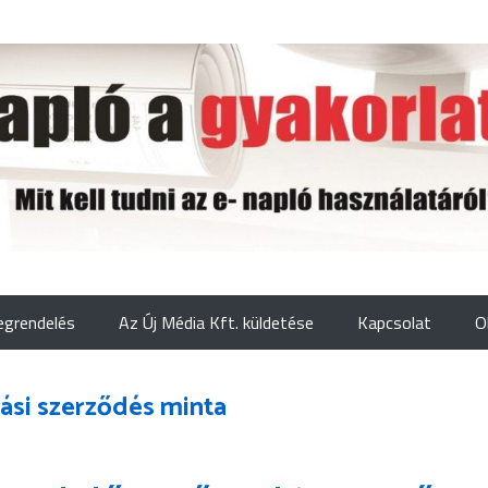
grendelés
Az Új Média Kft. küldetése
Kapcsolat
O
ási szerződés minta