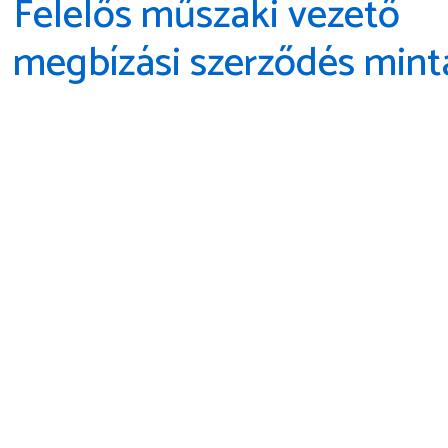
Felelős műszaki vezető
megbízási szerződés mint