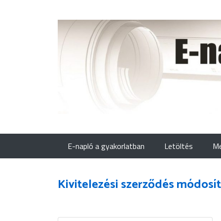
E-napló a gyakorlatban
Letöltés
Me
Kivitelezési szerződés módosí