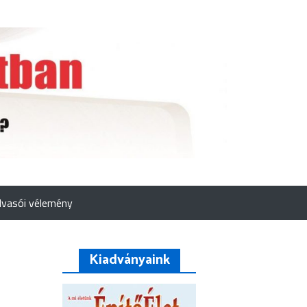
lvasói vélemény
Kiadványaink