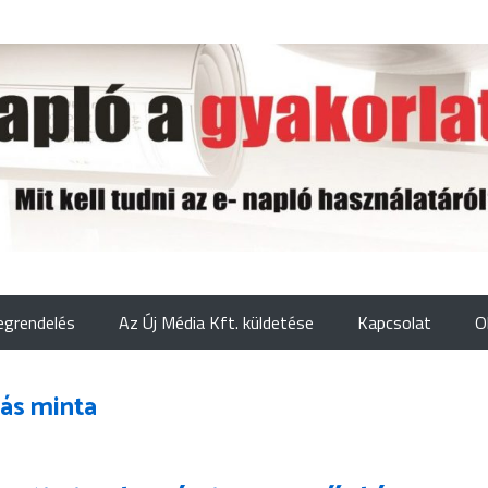
grendelés
Az Új Média Kft. küldetése
Kapcsolat
O
tás minta