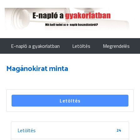
E-napló a gyakorlatban
Letöltés
Megrendelés
Magánokirat minta
Letöltés
Letöltés
24