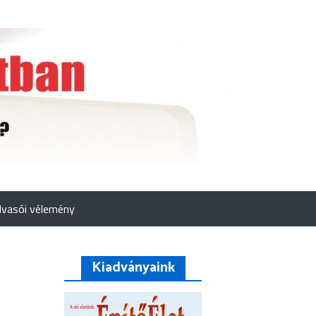
lvasói vélemény
Kiadványaink