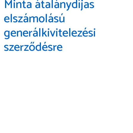
Minta átalánydíjas
elszámolású
generálkivitelezési
szerződésre