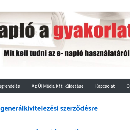
grendelés
Az Új Média Kft. küldetése
Kapcsolat
O
 generálkivitelezési szerződésre