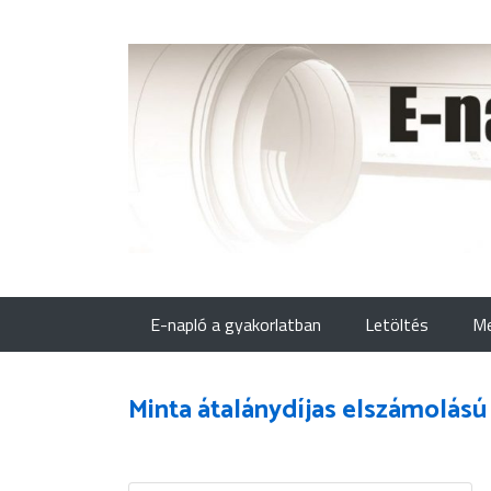
E-napló a gyakorlatban
Letöltés
Me
Minta átalánydíjas elszámolású