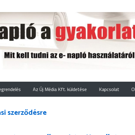
grendelés
Az Új Média Kft. küldetése
Kapcsolat
O
ási szerződésre