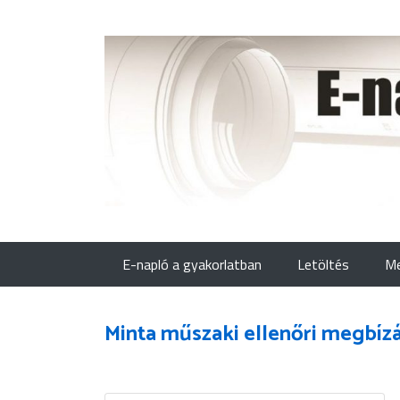
E-napló a gyakorlatban
Letöltés
Me
Minta műszaki ellenőri megbíz