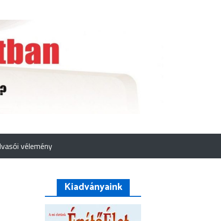
lvasói vélemény
Kiadványaink