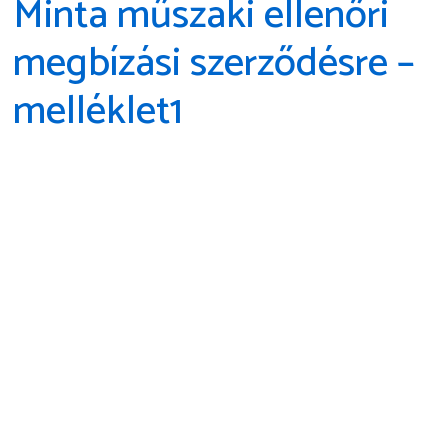
Minta műszaki ellenőri
megbízási szerződésre –
melléklet1