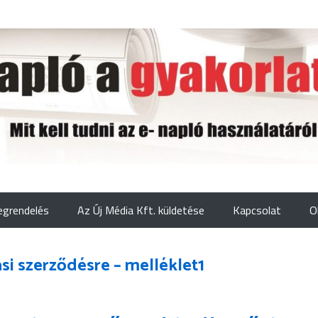
grendelés
Az Új Média Kft. küldetése
Kapcsolat
O
si szerződésre – melléklet1