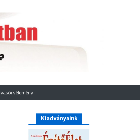
lvasói vélemény
Kiadványaink