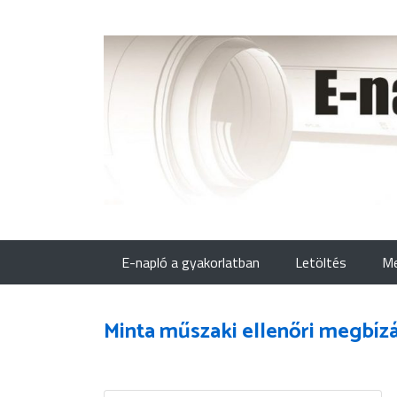
E-napló a gyakorlatban
Letöltés
Me
Minta műszaki ellenőri megbízá