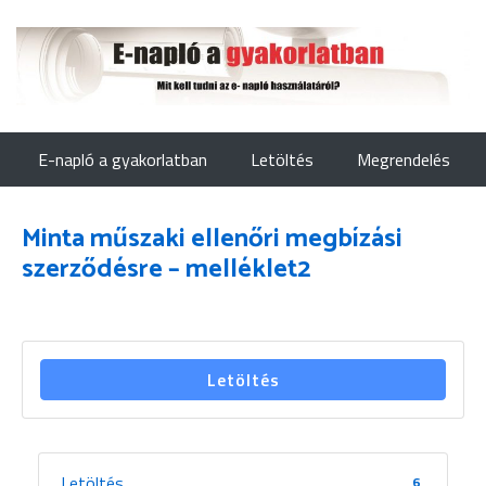
E-napló a gyakorlatban
Letöltés
Megrendelés
Minta műszaki ellenőri megbízási
szerződésre – melléklet2
Letöltés
Letöltés
6