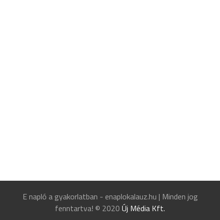
E napló a gyakorlatban - enaplokalauz.hu
|
Minden jog
fenntartva! © 2020
Új Média Kft.