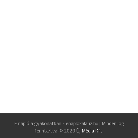
E napló a gyakorlatban - enaplokalauz.hu
|
Minden jog
fenntartva! © 2020
Új Média Kft.