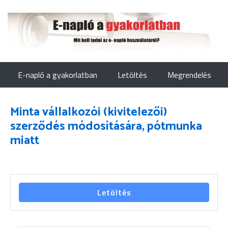
E-napló a gyakorlatban
Letöltés
Megrendelés
Minta vállalkozói (kivitelezői)
szerződés módosítására, pótmunka
miatt
Letöltés