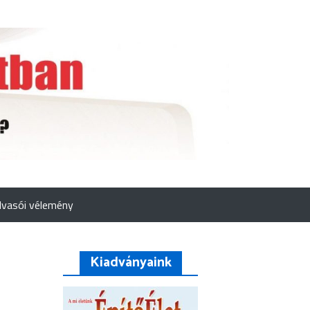
lvasói vélemény
Kiadványaink