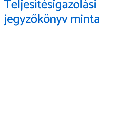
Teljesítésigazolási
jegyzőkönyv minta