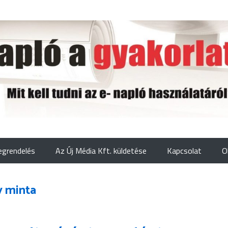
grendelés
Az Új Média Kft. küldetése
Kapcsolat
O
v minta