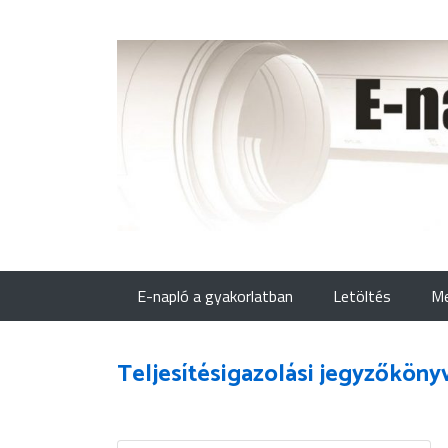
E-napló a gyakorlatban
Letöltés
Me
Teljesítésigazolási jegyzőköny